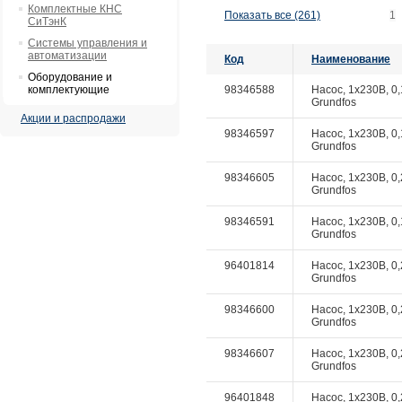
Комплектные КНС
Показать все (261)
1
СиТэнК
Системы управления и
автоматизации
Код
Наименование
Оборудование и
комплектующие
98346588
Насос, 1x230В, 0,
Grundfos
Акции и распродажи
98346597
Насос, 1x230В, 0,
Grundfos
98346605
Насос, 1x230В, 0,
Grundfos
98346591
Насос, 1x230В, 0,
Grundfos
96401814
Насос, 1x230В, 0,
Grundfos
98346600
Насос, 1x230В, 0,
Grundfos
98346607
Насос, 1x230В, 0,
Grundfos
96401848
Насос, 1x230В, 0,