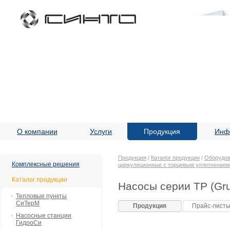
О компании
Услуги
Продукция
Инф
Продукция
/
Каталог продукции
/
Оборудов
Комплексные решения
циркуляционные с торцевым уплотнением
Каталог продукции
Насосы серии TP (Gru
Тепловые пункты
СиТерМ
Продукция
Прайс-лист
Насосные станции
ГидроСи