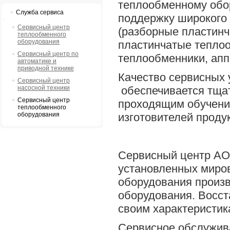
теплообменному обо
Служба сервиса
поддержку широкого
Сервисный центр
(разборные пластинч
теплообменного
оборудования
пластинчатые тепло
Сервисный центр по
теплообменники, апп
автоматике и
приводной технике
Качество сервисных 
Сервисный центр
насосной техники
обеспечивается тща
Сервисный центр
проходящим обучения
теплообменного
оборудования
изготовителей продук
Сервисный центр АО 
установленных миро
оборудования произ
оборудования. Восст
своим характеристик
Cервисное обслужив