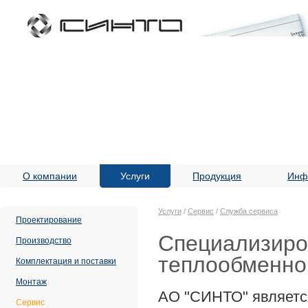
О компании
Услуги
Продукция
Инф
Услуги
/
Сервис
/
Служба сервиса
Проектирование
Специализиро
Производство
теплообменно
Комплектация и поставки
Монтаж
АО "СИНТО" являетс
Сервис