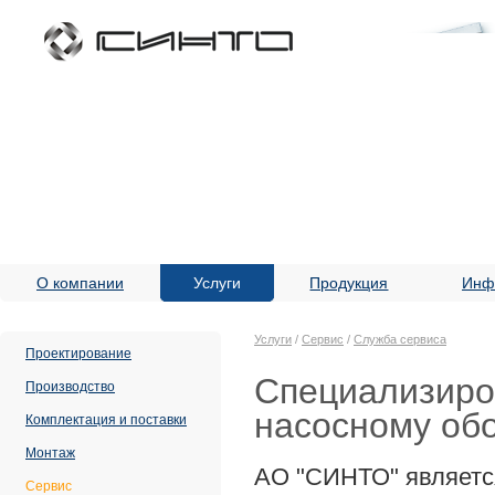
О компании
Услуги
Продукция
Инф
Услуги
/
Сервис
/
Служба сервиса
Проектирование
Специализиро
Производство
насосному об
Комплектация и поставки
Монтаж
АО "СИНТО" являетс
Сервис