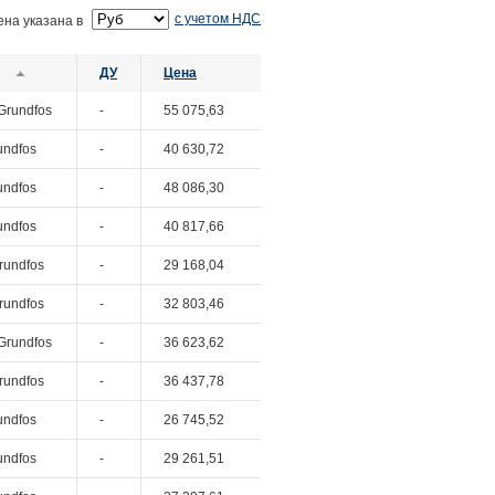
с учетом НДС
ена указана в
ДУ
Цена
Grundfos
-
55 075,63
undfos
-
40 630,72
undfos
-
48 086,30
undfos
-
40 817,66
rundfos
-
29 168,04
rundfos
-
32 803,46
Grundfos
-
36 623,62
rundfos
-
36 437,78
undfos
-
26 745,52
undfos
-
29 261,51