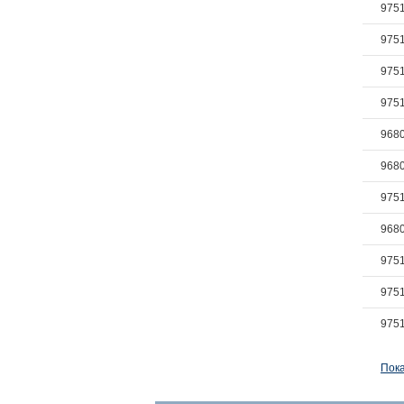
975
975
975
975
968
968
975
968
975
975
975
Пока