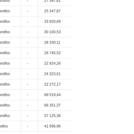
undfos
-
27 397,61
undfos
-
25 347,87
undfos
-
33 920,69
undfos
-
30 100,53
undfos
-
28 330,11
undfos
-
26 745,52
undfos
-
22 924,26
undfos
-
24 323,01
undfos
-
22 272,17
undfos
-
69 519,44
undfos
-
66 351,37
undfos
-
57 125,36
ndfos
-
41 096,96