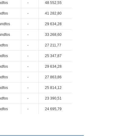
ndfos
-
48 552,55
ndfos
-
41 282,80
undfos
-
29 634,28
undfos
-
33 268,60
ndfos
-
27 211,77
ndfos
-
25 347,87
ndfos
-
29 634,28
ndfos
-
27 863,86
ndfos
-
25 814,12
ndfos
-
23 390,51
ndfos
-
24 695,79