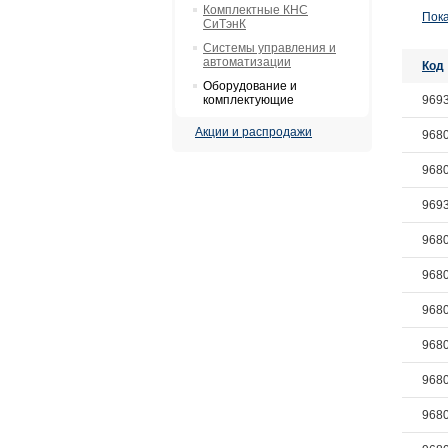
Комплектные КНС
Пока
СиТэнК
Системы управления и
автоматизации
Код
Оборудование и
комплектующие
969
Акции и распродажи
968
968
969
968
968
968
968
968
968