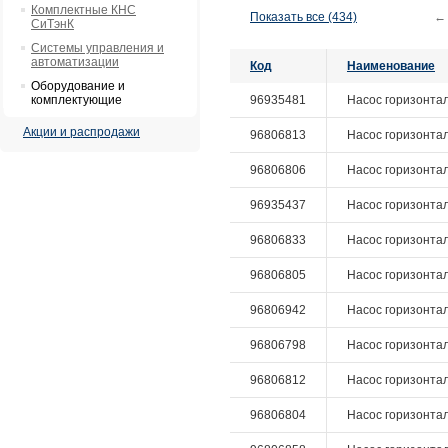
Комплектные КНС
Показать все (434)
←
СиТэнК
Системы управления и
автоматизации
Код
Наименование
Оборудование и
комплектующие
96935481
Насос горизонтал
Акции и распродажи
96806813
Насос горизонтал
96806806
Насос горизонтал
96935437
Насос горизонтал
96806833
Насос горизонтал
96806805
Насос горизонтал
96806942
Насос горизонтал
96806798
Насос горизонтал
96806812
Насос горизонтал
96806804
Насос горизонтал