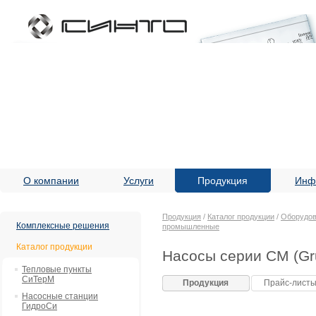
О компании
Услуги
Продукция
Инф
Продукция
/
Каталог продукции
/
Оборудов
Комплексные решения
промышленные
Каталог продукции
Насосы серии CM (Gr
Тепловые пункты
СиТерМ
Продукция
Прайс-лист
Насосные станции
ГидроСи