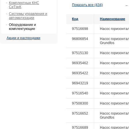
Комплектные КНС
Показать все (434)
←
СиТэнК
Системы управления и
автоматизации
Код
Наименование
Оборудование и
комплектующие
97516698
Насос горизонталь
Акции и распродажи
96806854
Насос горизонталь
Grundfos
97515130
Насос горизонталь
96935462
Насос горизонтал
96935422
Насос горизонтал
96943219
Насос горизонтал
97516540
Насос горизонталь
97508300
Насос горизонталь
97516652
Насос горизонтал
Grundfos
97516689
Насос горизонталь