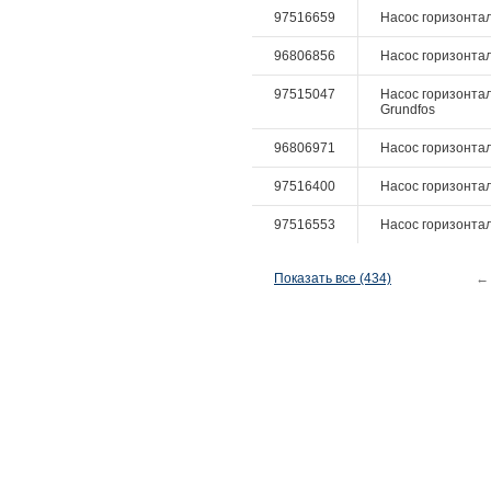
97516659
Насос горизонтал
96806856
Насос горизонталь
97515047
Насос горизонтал
Grundfos
96806971
Насос горизонтал
97516400
Насос горизонталь
97516553
Насос горизонталь
Показать все (434)
←
© СИНТО, 2008
Использование материалов сайта возможно
только с разрешения ЗАО "СИНТО"