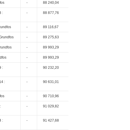
fos
-
88 240,04
 :
-
88 877,76
rundfos
-
89 116,67
Grundfos
-
89 275,63
rundfos
-
89 993,29
dfos
-
89 993,29
 :
-
90 232,20
4 :
-
90 631,01
fos
-
90 710,96
:
-
91 029,82
 :
-
91 427,68