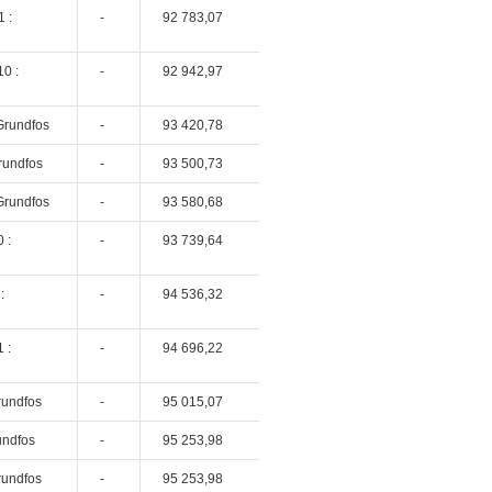
 :
-
92 783,07
0 :
-
92 942,97
Grundfos
-
93 420,78
rundfos
-
93 500,73
Grundfos
-
93 580,68
 :
-
93 739,64
:
-
94 536,32
 :
-
94 696,22
rundfos
-
95 015,07
undfos
-
95 253,98
rundfos
-
95 253,98