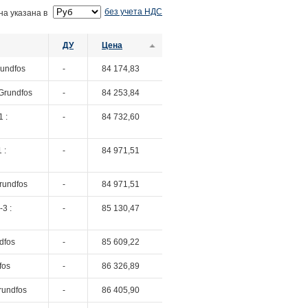
без учета НДС
на указана в
ДУ
Цена
rundfos
-
84 174,83
Grundfos
-
84 253,84
 :
-
84 732,60
 :
-
84 971,51
rundfos
-
84 971,51
3 :
-
85 130,47
dfos
-
85 609,22
fos
-
86 326,89
rundfos
-
86 405,90