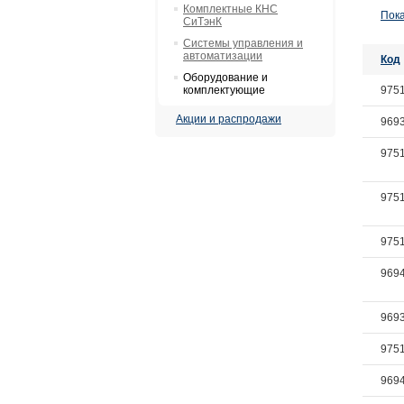
Комплектные КНС
Пока
СиТэнК
Системы управления и
автоматизации
Код
Оборудование и
комплектующие
975
Акции и распродажи
969
975
975
975
969
969
975
969