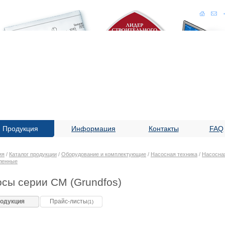
Продукция
Информация
Контакты
FAQ
ия
/
Каталог продукции
/
Оборудование и комплектующие
/
Насосная техника
/
Насосная
ленные
сы серии CM (Grundfos)
одукция
Прайс-листы
(1)