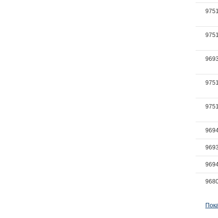
975
975
969
975
975
969
969
969
968
Пока