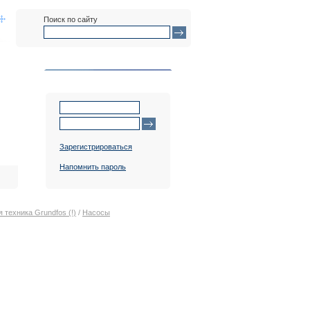
Поиск по сайту
Авторизация
Зарегистрироваться
Напомнить пароль
 техника Grundfos (!)
/
Насосы