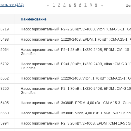
зать все (434)
←
1
2
3
4
5
6
7
8
9
→
Це
Наименование
16719
Насос горизонтальный, P2=2,20 кВт, 3х400В, Viton : CM-G 5-11 : G
35498
Насос горизонтальный, 1х220-240В, EPDM, 1,70 кВт : CM-A 25-1 : 
15064
Насос горизонтальный, P2=1,28 кВт, 1х220-240В, EPDM : CM-I 15-1
Grundfos
16702
Насос горизонтальный, P2=1,30 кВт, 1х220-240В, Viton : CM-G 3-11
Grundfos
16552
Насос горизонтальный, 1х220-240В, Viton, 1,70 кВт : CM-A 25-1 : G
43250
Насос горизонтальный, P2=1,70 кВт, 1х220-240В, EPDM : CM-G 10-
Grundfos
35495
Насос горизонтальный, 3х380В, EPDM, 4,00 кВт : CM-A 15-3 : Grun
16550
Насос горизонтальный, 3х380В, Viton, 4,00 кВт : CM-A 15-3 : Grund
45994
Насос горизонтальный, P2=3,20 кВт, 3х400В, EPDM : CM-I 10-5 : G