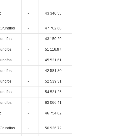
:
-
43 340,53
 Grundfos
-
47 702,68
rundfos
-
43 150,29
rundfos
-
51 116,97
rundfos
-
45 521,61
rundfos
-
42 581,80
rundfos
-
52 539,31
rundfos
-
54 531,25
rundfos
-
63 066,41
:
-
46 754,82
 Grundfos
-
50 926,72