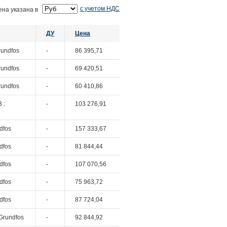
с учетом НДС
ена указана в
ДУ
Цена
rundfos
-
86 395,71
rundfos
-
69 420,51
rundfos
-
60 410,86
 :
-
103 276,91
dfos
-
157 333,67
dfos
-
81 844,44
dfos
-
107 070,56
dfos
-
75 963,72
dfos
-
87 724,04
Grundfos
-
92 844,92