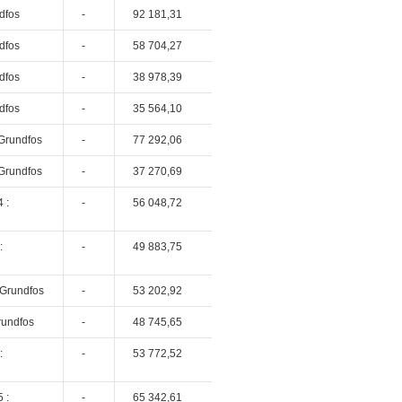
dfos
-
92 181,31
dfos
-
58 704,27
dfos
-
38 978,39
dfos
-
35 564,10
Grundfos
-
77 292,06
Grundfos
-
37 270,69
 :
-
56 048,72
:
-
49 883,75
 Grundfos
-
53 202,92
rundfos
-
48 745,65
:
-
53 772,52
 :
-
65 342,61