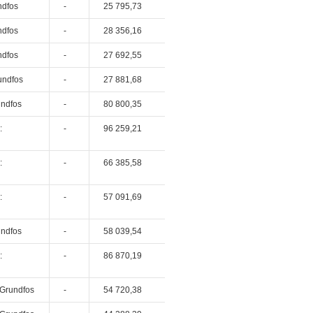
ndfos
-
25 795,73
ndfos
-
28 356,16
ndfos
-
27 692,55
undfos
-
27 881,68
undfos
-
80 800,35
:
-
96 259,21
:
-
66 385,58
:
-
57 091,69
undfos
-
58 039,54
:
-
86 870,19
 Grundfos
-
54 720,38