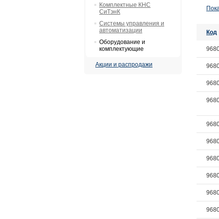
Комплектные КНС
Пока
СиТэнК
Системы управления и
автоматизации
Код
Оборудование и
комплектующие
968
Акции и распродажи
968
968
968
968
968
968
968
968
968