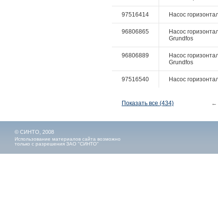
97516414
Насос горизонталь
96806865
Насос горизонтал
Grundfos
96806889
Насос горизонтал
Grundfos
97516540
Насос горизонталь
Показать все (434)
←
© СИНТО, 2008
Использование материалов сайта возможно
только с разрешения ЗАО "СИНТО"