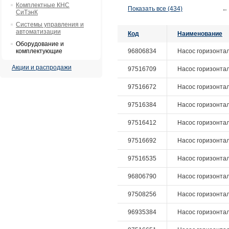
Комплектные КНС
Показать все (434)
←
СиТэнК
Системы управления и
автоматизации
Код
Наименование
Оборудование и
комплектующие
96806834
Насос горизонталь
Акции и распродажи
97516709
Насос горизонталь
97516672
Насос горизонталь
97516384
Насос горизонталь
97516412
Насос горизонталь
97516692
Насос горизонталь
97516535
Насос горизонталь
96806790
Насос горизонталь
97508256
Насос горизонталь
96935384
Насос горизонталь