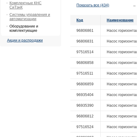
Комплектные КНС
Показать все (434)
←
СиТэнК
Системы управления и
автоматизации
Код
Наименование
Оборудование и
комплектующие
96806861
Насос горизонталь
Акции и распродажи
96806831
Насос горизонтал
97516514
Насос горизонталь
96806858
Насос горизонтал
97516511
Насос горизонталь
96806859
Насос горизонталь
96935404
Насос горизонтал
96935390
Насос горизонтал
96806812
Насос горизонтал
97516524
Насос горизонталь