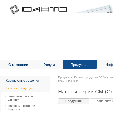
О компании
Услуги
Продукция
Инф
Продукция
/
Каталог продукции
/
Оборудов
Комплексные решения
промышленные
Каталог продукции
Насосы серии CM (Gr
Тепловые пункты
СиТерМ
Продукция
Прайс-лист
Насосные станции
ГидроСи