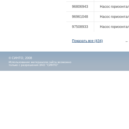
96806943
Насос горизонтал
96961048
Насос горизонталь
97508933
Насос горизонтал
Показать все (434)
←
© СИНТО, 2008
Использование материалов сайта возможно
только с разрешения ЗАО "СИНТО"