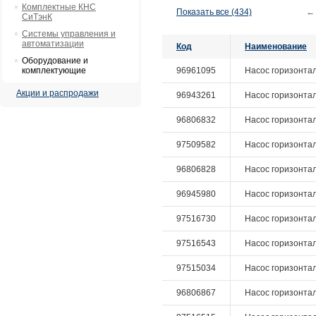
Комплектные КНС
Показать все (434)
←
СиТэнК
Системы управления и
автоматизации
Код
Наименование
Оборудование и
комплектующие
96961095
Насос горизонталь
Акции и распродажи
96943261
Насос горизонтал
96806832
Насос горизонталь
97509582
Насос горизонтал
96806828
Насос горизонталь
96945980
Насос горизонталь
97516730
Насос горизонталь
97516543
Насос горизонталь
97515034
Насос горизонталь
96806867
Насос горизонтал