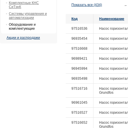
Комплектные КНС
Показать все (434)
←
СиТэнК
Системы управления и
автоматизации
Код
Наименование
Оборудование и
комплектующие
97516536
Насос горизонталь
Акции и распродажи
96935454
Насос горизонтал
97516668
Насос горизонтал
96989421
Насос горизонталь
96945994
Насос горизонтал
96935498
Насос горизонтал
97516716
Насос горизонталь
Grundfos
96961045
Насос горизонталь
97516527
Насос горизонталь
97516652
Насос горизонтал
Grundfos