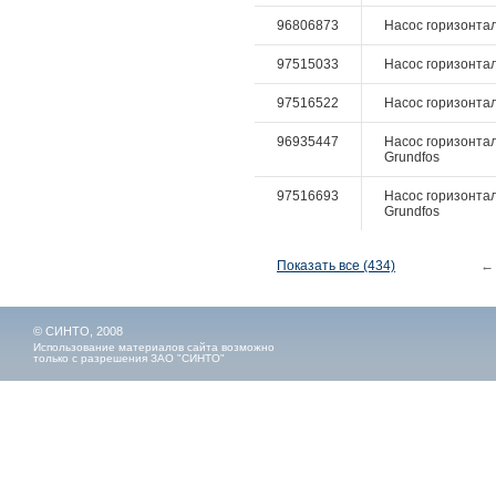
96806873
Насос горизонтал
97515033
Насос горизонталь
97516522
Насос горизонталь
96935447
Насос горизонтал
Grundfos
97516693
Насос горизонталь
Grundfos
Показать все (434)
←
© СИНТО, 2008
Использование материалов сайта возможно
только с разрешения ЗАО "СИНТО"