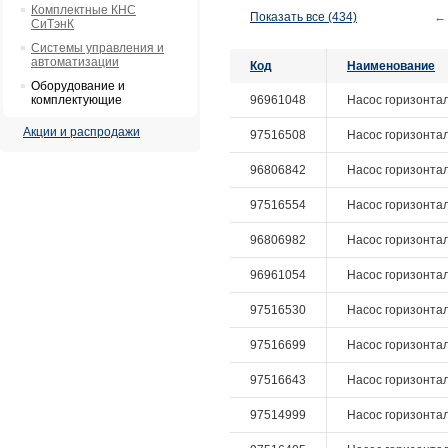
Комплектные КНС
Показать все (434)
←
СиТэнК
Системы управления и
автоматизации
Код
Наименование
Оборудование и
комплектующие
96961048
Насос горизонталь
Акции и распродажи
97516508
Насос горизонталь
96806842
Насос горизонталь
97516554
Насос горизонталь
96806982
Насос горизонталь
96961054
Насос горизонталь
97516530
Насос горизонталь
97516699
Насос горизонталь
97516643
Насос горизонтал
97514999
Насос горизонталь