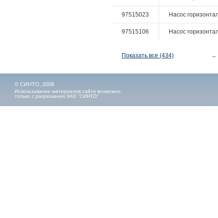
97515023
Насос горизонталь
97515106
Насос горизонтал
Показать все (434)
←
© СИНТО, 2008
Использование материалов сайта возможно
только с разрешения ЗАО "СИНТО"