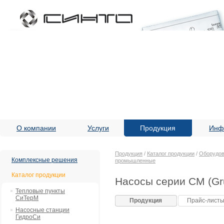
О компании
Услуги
Продукция
Инф
Продукция
/
Каталог продукции
/
Оборудов
Комплексные решения
промышленные
Каталог продукции
Насосы серии CM (Gr
Тепловые пункты
СиТерМ
Продукция
Прайс-лист
Насосные станции
ГидроСи