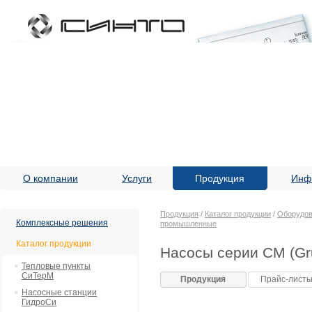
О компании
Услуги
Продукция
Инф
Продукция
/
Каталог продукции
/
Оборудов
Комплексные решения
промышленные
Каталог продукции
Насосы серии CM (Gr
Тепловые пункты
СиТерМ
Продукция
Прайс-лист
Насосные станции
ГидроСи