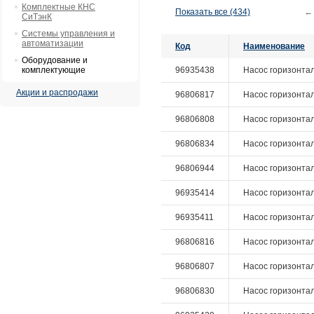
Комплектные КНС
Показать все (434)
←
СиТэнК
Системы управления и
автоматизации
Код
Наименование
Оборудование и
комплектующие
96935438
Насос горизонталь
Акции и распродажи
96806817
Насос горизонталь
96806808
Насос горизонталь
96806834
Насос горизонталь
96806944
Насос горизонтал
96935414
Насос горизонталь
96935411
Насос горизонталь
96806816
Насос горизонталь
96806807
Насос горизонталь
96806830
Насос горизонталь