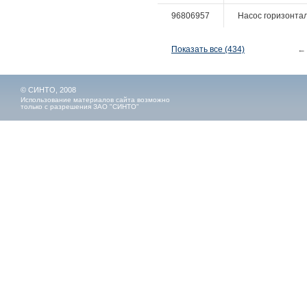
96806957
Насос горизонтал
Показать все (434)
←
© СИНТО, 2008
Использование материалов сайта возможно
только с разрешения ЗАО "СИНТО"