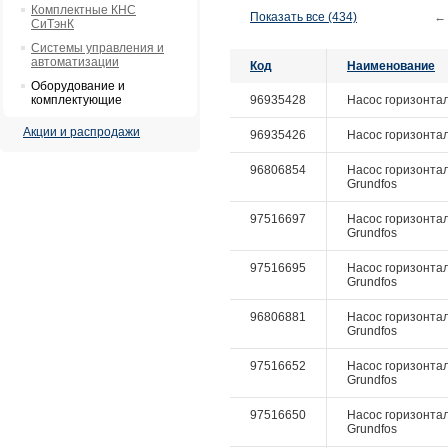
Комплектные КНС
Показать все (434)
←
СиТэнК
Системы управления и
автоматизации
Код
Наименование
Оборудование и
комплектующие
96935428
Насос горизонтал
Акции и распродажи
96935426
Насос горизонтал
96806854
Насос горизонталь
Grundfos
97516697
Насос горизонталь
Grundfos
97516695
Насос горизонталь
Grundfos
96806881
Насос горизонтал
Grundfos
97516652
Насос горизонтал
Grundfos
97516650
Насос горизонтал
Grundfos