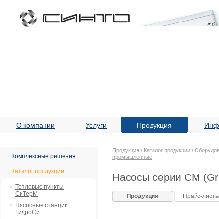
О компании
Услуги
Продукция
Инф
Продукция
/
Каталог продукции
/
Оборудов
Комплексные решения
промышленные
Каталог продукции
Насосы серии CM (Gr
Тепловые пункты
СиТерМ
Продукция
Прайс-лист
Насосные станции
ГидроСи