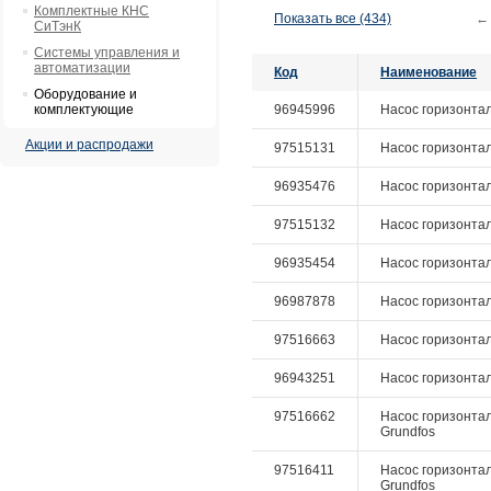
Комплектные КНС
Показать все (434)
←
СиТэнК
Системы управления и
автоматизации
Код
Наименование
Оборудование и
комплектующие
96945996
Насос горизонтал
Акции и распродажи
97515131
Насос горизонтал
96935476
Насос горизонтал
97515132
Насос горизонтал
96935454
Насос горизонтал
96987878
Насос горизонтал
97516663
Насос горизонтал
96943251
Насос горизонтал
97516662
Насос горизонтал
Grundfos
97516411
Насос горизонталь
Grundfos