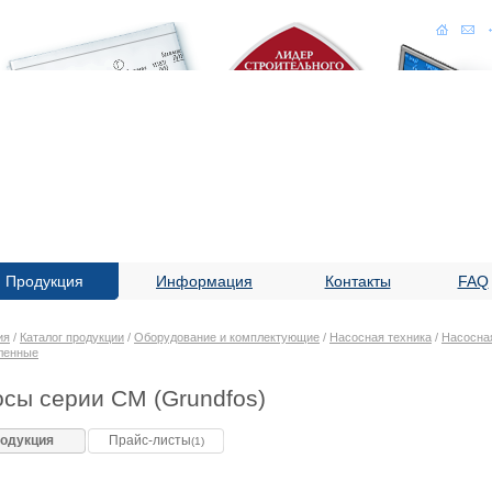
Продукция
Информация
Контакты
FAQ
ия
/
Каталог продукции
/
Оборудование и комплектующие
/
Насосная техника
/
Насосная
ленные
сы серии CM (Grundfos)
одукция
Прайс-листы
(1)