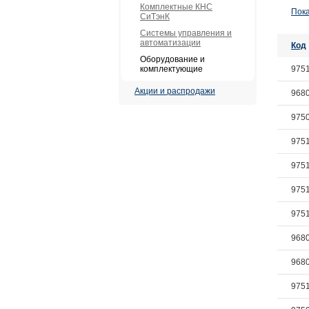
Комплектные КНС
Пока
СиТэнК
Системы управления и
автоматизации
Код
Оборудование и
комплектующие
975
Акции и распродажи
968
975
975
975
975
975
968
968
975