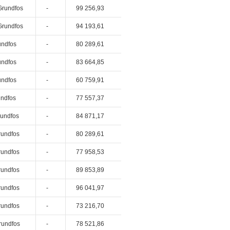
Grundfos
-
99 256,93
Grundfos
-
94 193,61
undfos
-
80 289,61
undfos
-
83 664,85
undfos
-
60 759,91
undfos
-
77 557,37
rundfos
-
84 871,17
rundfos
-
80 289,61
rundfos
-
77 958,53
rundfos
-
89 853,89
rundfos
-
96 041,97
rundfos
-
73 216,70
rundfos
-
78 521,86