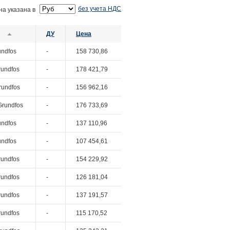
без учета НДС
на указана в
ДУ
Цена
undfos
-
158 730,86
rundfos
-
178 421,79
rundfos
-
156 962,16
Grundfos
-
176 733,69
undfos
-
137 110,96
undfos
-
107 454,61
rundfos
-
154 229,92
rundfos
-
126 181,04
rundfos
-
137 191,57
rundfos
-
115 170,52