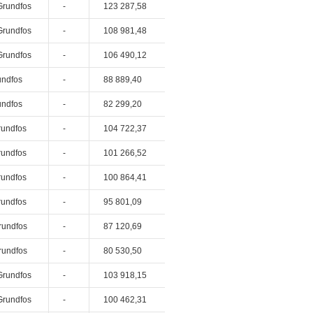
Grundfos
-
123 287,58
Grundfos
-
108 981,48
Grundfos
-
106 490,12
undfos
-
88 889,40
undfos
-
82 299,20
rundfos
-
104 722,37
rundfos
-
101 266,52
rundfos
-
100 864,41
rundfos
-
95 801,09
rundfos
-
87 120,69
rundfos
-
80 530,50
Grundfos
-
103 918,15
Grundfos
-
100 462,31