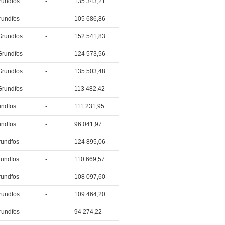
rundfos
-
135 343,21
rundfos
-
105 686,86
Grundfos
-
152 541,83
Grundfos
-
124 573,56
Grundfos
-
135 503,48
Grundfos
-
113 482,42
undfos
-
111 231,95
undfos
-
96 041,97
rundfos
-
124 895,06
rundfos
-
110 669,57
rundfos
-
108 097,60
rundfos
-
109 464,20
rundfos
-
94 274,22