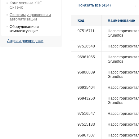
Комплектные КНС
Показать все (434)
←
СиТэнК
Системы управления и
автоматизации
Код
Наименование
Оборудование и
комплектующие
97516711
Насос горизонталь
Grundfos
Акции и распродажи
97516540
Насос горизонталь
96961065
Насос горизонтал
Grundfos
96806889
Насос горизонтал
Grundfos
96935404
Насос горизонталь
96943250
Насос горизонтал
Grundfos
97516547
Насос горизонталь
97515133
Насос горизонтал
96967507
Насос горизонтал