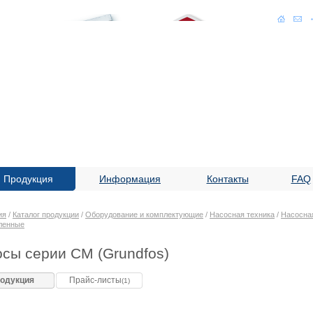
Продукция
Информация
Контакты
FAQ
ия
/
Каталог продукции
/
Оборудование и комплектующие
/
Насосная техника
/
Насосная
ленные
сы серии CM (Grundfos)
одукция
Прайс-листы
(1)