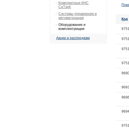
Комплектные КНС
Пока
СиТэнК
Системы управления и
автоматизации
Код
Оборудование и
комплектующие
975
Акции и распродажи
975
975
975
968
969
969
969
975