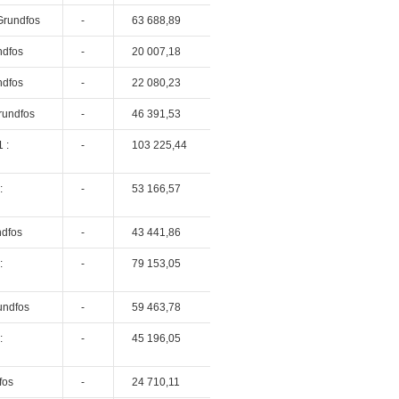
Grundfos
-
63 688,89
ndfos
-
20 007,18
ndfos
-
22 080,23
rundfos
-
46 391,53
 :
-
103 225,44
:
-
53 166,57
ndfos
-
43 441,86
:
-
79 153,05
undfos
-
59 463,78
:
-
45 196,05
fos
-
24 710,11