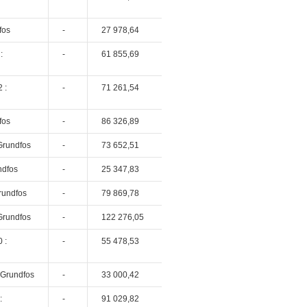
fos
-
27 978,64
:
-
61 855,69
 :
-
71 261,54
fos
-
86 326,89
Grundfos
-
73 652,51
ndfos
-
25 347,83
rundfos
-
79 869,78
Grundfos
-
122 276,05
 :
-
55 478,53
 Grundfos
-
33 000,42
:
-
91 029,82