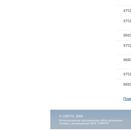
975
975
969
975
968
975
969
Пока
© СИНТО, 2008
Использование материалов сайта возможно
только с разрешения ЗАО "СИНТО"