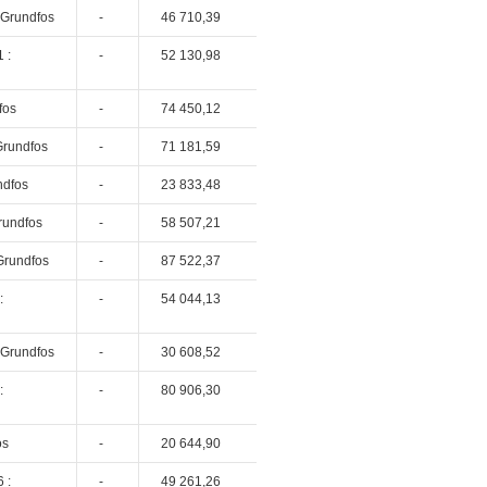
 Grundfos
-
46 710,39
 :
-
52 130,98
fos
-
74 450,12
Grundfos
-
71 181,59
ndfos
-
23 833,48
rundfos
-
58 507,21
Grundfos
-
87 522,37
:
-
54 044,13
 Grundfos
-
30 608,52
:
-
80 906,30
os
-
20 644,90
 :
-
49 261,26