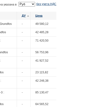
без учета НДС
на указана в
ДУ
Цена
 Grundfos
-
49 580,12
ndfos
-
42 485,28
:
-
71 420,50
undfos
-
56 753,96
:
-
41 927,52
fos
-
23 115,82
:
-
42 246,38
3 :
-
85 130,47
fos
-
64 565,52