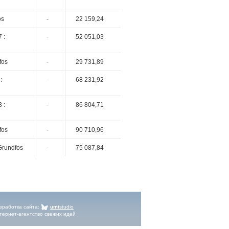
os
-
22 159,24
 :
-
52 051,03
fos
-
29 731,89
:
-
68 231,92
 :
-
86 804,71
fos
-
90 710,96
Grundfos
-
75 087,84
зработка сайта
:
umi
studio
тернет-агентство свежих идей