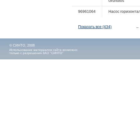
Grundfos
96961064
Насос горизонталь
Показать все (434)
←
© СИНТО, 2008
Использование материалов сайта возможно
только с разрешения ЗАО "СИНТО"