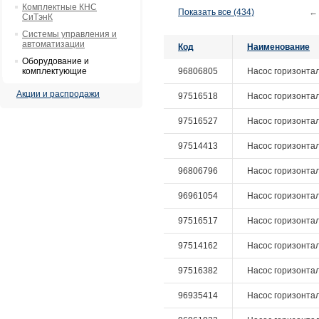
Комплектные КНС
Показать все (434)
←
СиТэнК
Системы управления и
автоматизации
Код
Наименование
Оборудование и
комплектующие
96806805
Насос горизонтал
Акции и распродажи
97516518
Насос горизонталь
97516527
Насос горизонталь
97514413
Насос горизонталь
96806796
Насос горизонтал
96961054
Насос горизонталь
97516517
Насос горизонталь
97514162
Насос горизонталь
97516382
Насос горизонталь
96935414
Насос горизонталь