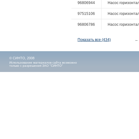
96806944
Насос горизонтал
97515106
Насос горизонтал
96806786
Насос горизонталь
Показать все (434)
←
© СИНТО, 2008
Использование материалов сайта возможно
только с разрешения ЗАО "СИНТО"