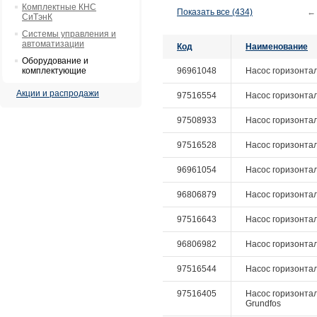
Комплектные КНС
Показать все (434)
←
СиТэнК
Системы управления и
автоматизации
Код
Наименование
Оборудование и
комплектующие
96961048
Насос горизонталь
Акции и распродажи
97516554
Насос горизонталь
97508933
Насос горизонтал
97516528
Насос горизонталь
96961054
Насос горизонталь
96806879
Насос горизонталь
97516643
Насос горизонтал
96806982
Насос горизонталь
97516544
Насос горизонталь
97516405
Насос горизонталь
Grundfos