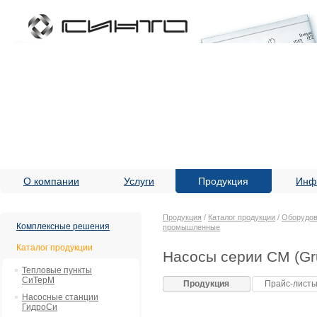
О компании
Услуги
Продукция
Инф
Продукция
/
Каталог продукции
/
Оборудов
Комплексные решения
промышленные
Каталог продукции
Насосы серии CM (Gr
Тепловые пункты
СиТерМ
Продукция
Прайс-лист
Насосные станции
ГидроСи