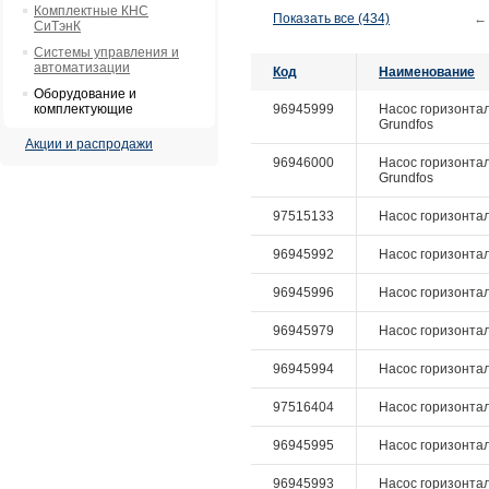
Комплектные КНС
Показать все (434)
←
СиТэнК
Системы управления и
автоматизации
Код
Наименование
Оборудование и
комплектующие
96945999
Насос горизонталь
Grundfos
Акции и распродажи
96946000
Насос горизонталь
Grundfos
97515133
Насос горизонтал
96945992
Насос горизонтал
96945996
Насос горизонтал
96945979
Насос горизонтал
96945994
Насос горизонтал
97516404
Насос горизонталь
96945995
Насос горизонталь
96945993
Насос горизонталь