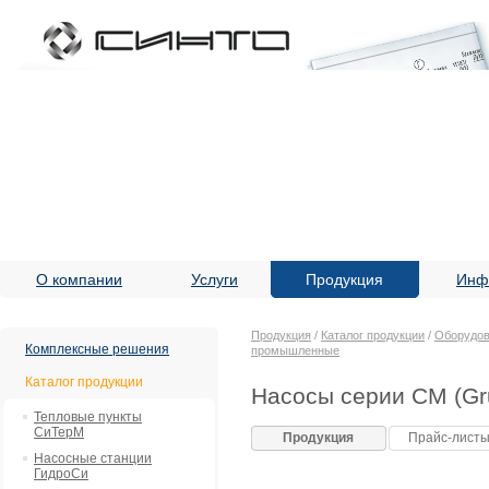
О компании
Услуги
Продукция
Инф
Продукция
/
Каталог продукции
/
Оборудов
Комплексные решения
промышленные
Каталог продукции
Насосы серии CM (Gr
Тепловые пункты
СиТерМ
Продукция
Прайс-лист
Насосные станции
ГидроСи