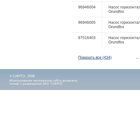
96946004
Насос горизонтал
Grundfos
96946005
Насос горизонтал
Grundfos
97516403
Насос горизонталь
Grundfos
Показать все (434)
←
© СИНТО, 2008
Использование материалов сайта возможно
только с разрешения ЗАО "СИНТО"