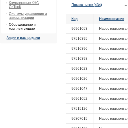
Комплектные КНС
Показать все (434)
←
СиТэнК
Системы управления и
автоматизации
Код
Наименование
Оборудование и
комплектующие
96961053
Насос горизонталь
Акции и распродажи
97516395
Насос горизонталь
97516396
Насос горизонталь
97516398
Насос горизонталь
96961023
Насос горизонталь
96961026
Насос горизонталь
96961047
Насос горизонталь
96961052
Насос горизонталь
97515126
Насос горизонталь
96807015
Насос горизонталь