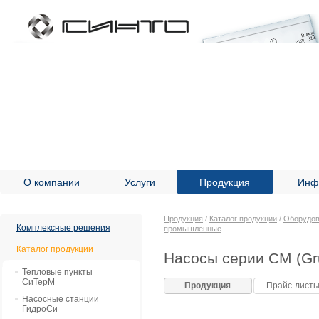
О компании
Услуги
Продукция
Инф
Продукция
/
Каталог продукции
/
Оборудов
Комплексные решения
промышленные
Каталог продукции
Насосы серии CM (Gr
Тепловые пункты
СиТерМ
Продукция
Прайс-лист
Насосные станции
ГидроСи