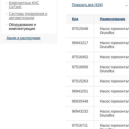
Комплектные КНС
Показать все (434)
←
СиТэнК
Системы управления и
автоматизации
Код
Наименование
Оборудование и
комплектующие
97515048
Насос горизонтал
Grundfos
Акции и распродажи
96943217
Насос горизонтал
Grundfos
97516402
Насос горизонталь
97516656
Насос горизонтал
Grundfos
97515263
Насос горизонтал
96943251
Насос горизонтал
96935448
Насос горизонтал
96943232
Насос горизонталь
Grundfos
97516711
Насос горизонталь