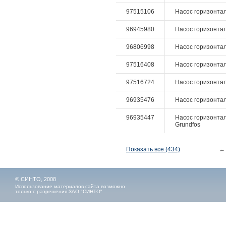
97515106
Насос горизонтал
96945980
Насос горизонталь
96806998
Насос горизонтал
97516408
Насос горизонталь
97516724
Насос горизонталь
96935476
Насос горизонтал
96935447
Насос горизонтал
Grundfos
Показать все (434)
←
© СИНТО, 2008
Использование материалов сайта возможно
только с разрешения ЗАО "СИНТО"