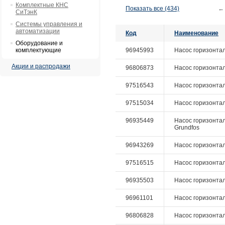
Комплектные КНС
Показать все (434)
←
СиТэнК
Системы управления и
автоматизации
Код
Наименование
Оборудование и
комплектующие
96945993
Насос горизонталь
Акции и распродажи
96806873
Насос горизонтал
97516543
Насос горизонталь
97515034
Насос горизонталь
96935449
Насос горизонтал
Grundfos
96943269
Насос горизонтал
97516515
Насос горизонталь
96935503
Насос горизонтал
96961101
Насос горизонталь
96806828
Насос горизонталь