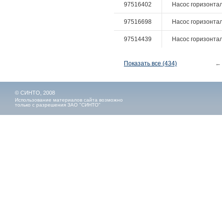
97516402
Насос горизонталь
97516698
Насос горизонталь
97514439
Насос горизонталь
Показать все (434)
←
© СИНТО, 2008
Использование материалов сайта возможно
только с разрешения ЗАО "СИНТО"