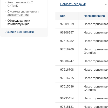
Комплектные КНС
Показать все (434)
←
СиТэнК
Системы управления и
автоматизации
Код
Наименование
Оборудование и
комплектующие
97509519
Насос горизонталь
Акции и распродажи
96806957
Насос горизонтал
97515282
Насос горизонтал
97516700
Насос горизонталь
Grundfos
96806947
Насос горизонтал
97516708
Насос горизонталь
97516715
Насос горизонталь
97515036
Насос горизонтал
Grundfos
96935454
Насос горизонтал
97515131
Насос горизонтал