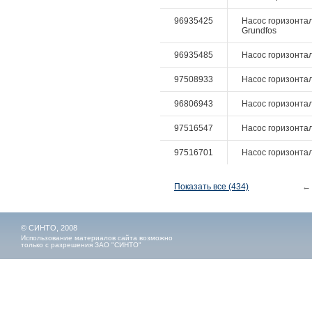
96935425
Насос горизонтал
Grundfos
96935485
Насос горизонтал
97508933
Насос горизонтал
96806943
Насос горизонтал
97516547
Насос горизонталь
97516701
Насос горизонталь
Показать все (434)
←
© СИНТО, 2008
Использование материалов сайта возможно
только с разрешения ЗАО "СИНТО"