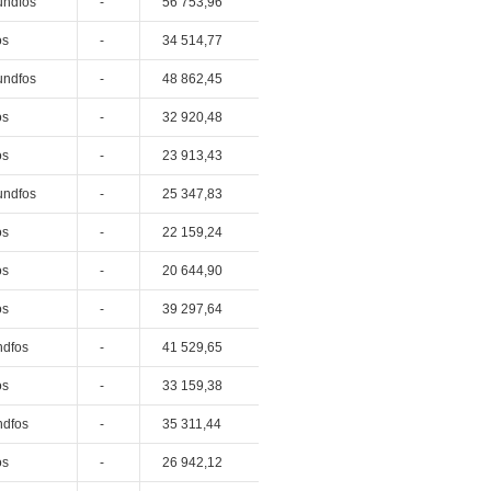
undfos
-
56 753,96
os
-
34 514,77
undfos
-
48 862,45
os
-
32 920,48
os
-
23 913,43
undfos
-
25 347,83
os
-
22 159,24
os
-
20 644,90
os
-
39 297,64
ndfos
-
41 529,65
os
-
33 159,38
ndfos
-
35 311,44
os
-
26 942,12