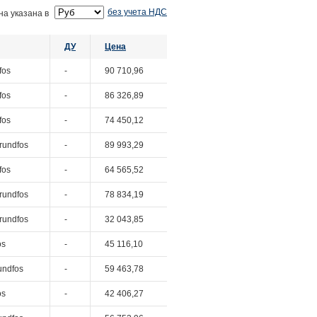
без учета НДС
на указана в
ДУ
Цена
fos
-
90 710,96
fos
-
86 326,89
fos
-
74 450,12
rundfos
-
89 993,29
fos
-
64 565,52
rundfos
-
78 834,19
rundfos
-
32 043,85
os
-
45 116,10
undfos
-
59 463,78
os
-
42 406,27