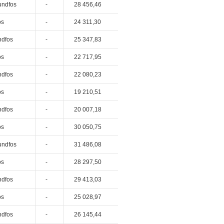
undfos
-
28 456,46
os
-
24 311,30
ndfos
-
25 347,83
os
-
22 717,95
ndfos
-
22 080,23
os
-
19 210,51
ndfos
-
20 007,18
os
-
30 050,75
undfos
-
31 486,08
os
-
28 297,50
ndfos
-
29 413,03
os
-
25 028,97
ndfos
-
26 145,44