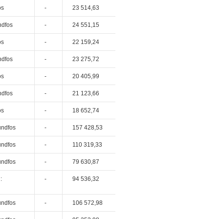
os
-
23 514,63
ndfos
-
24 551,15
os
-
22 159,24
ndfos
-
23 275,72
os
-
20 405,99
ndfos
-
21 123,66
os
-
18 652,74
undfos
-
157 428,53
undfos
-
110 319,33
undfos
-
79 630,87
:
-
94 536,32
undfos
-
106 572,98