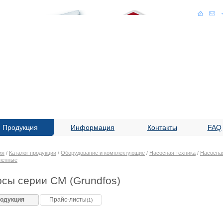
Продукция
Информация
Контакты
FAQ
ия
/
Каталог продукции
/
Оборудование и комплектующие
/
Насосная техника
/
Насосная
ленные
сы серии CM (Grundfos)
одукция
Прайс-листы
(1)