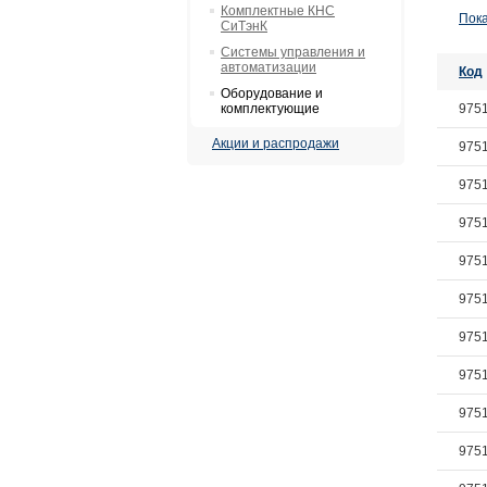
Комплектные КНС
Пока
СиТэнК
Системы управления и
автоматизации
Код
Оборудование и
комплектующие
975
Акции и распродажи
975
975
975
975
975
975
975
975
975