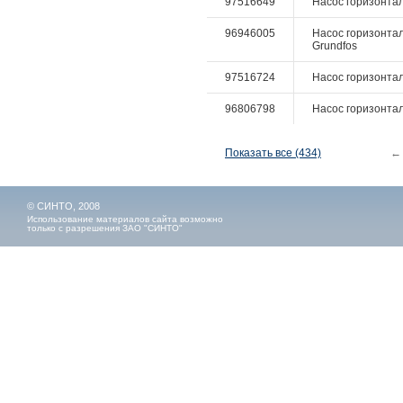
97516649
Насос горизонтал
96946005
Насос горизонтал
Grundfos
97516724
Насос горизонталь
96806798
Насос горизонтал
Показать все (434)
←
© СИНТО, 2008
Использование материалов сайта возможно
только с разрешения ЗАО "СИНТО"