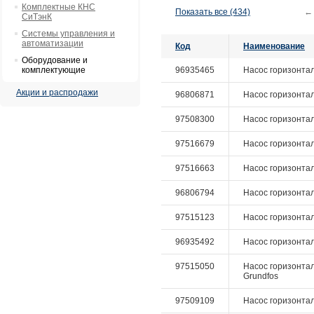
Комплектные КНС
Показать все (434)
←
СиТэнК
Системы управления и
автоматизации
Код
Наименование
Оборудование и
комплектующие
96935465
Насос горизонталь
Акции и распродажи
96806871
Насос горизонтал
97508300
Насос горизонталь
97516679
Насос горизонталь
97516663
Насос горизонтал
96806794
Насос горизонтал
97515123
Насос горизонталь
96935492
Насос горизонтал
97515050
Насос горизонтал
Grundfos
97509109
Насос горизонтал