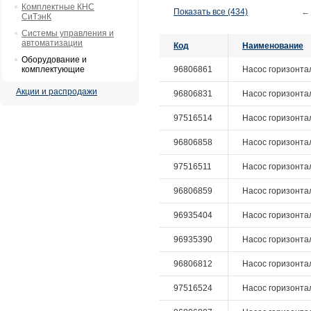
Комплектные КНС
Показать все (434)
←
СиТэнК
Системы управления и
автоматизации
Код
Наименование
Оборудование и
комплектующие
96806861
Насос горизонталь
Акции и распродажи
96806831
Насос горизонтал
97516514
Насос горизонталь
96806858
Насос горизонтал
97516511
Насос горизонталь
96806859
Насос горизонталь
96935404
Насос горизонтал
96935390
Насос горизонтал
96806812
Насос горизонтал
97516524
Насос горизонталь