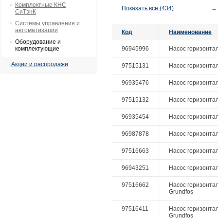
Комплектные КНС
Показать все (434)
←
СиТэнК
Системы управления и
автоматизации
Код
Наименование
Оборудование и
комплектующие
96945996
Насос горизонтал
Акции и распродажи
97515131
Насос горизонтал
96935476
Насос горизонтал
97515132
Насос горизонтал
96935454
Насос горизонтал
96987878
Насос горизонтал
97516663
Насос горизонтал
96943251
Насос горизонтал
97516662
Насос горизонтал
Grundfos
97516411
Насос горизонталь
Grundfos