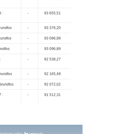
 :
-
93 655,51
rundfos
-
93 376,20
rundfos
-
93 096,89
undfos
-
93 096,89
:
-
92 538,27
rundfos
-
92 165,49
Grundfos
-
92 072,02
 :
-
91 512,31
зработка сайта
:
umi
studio