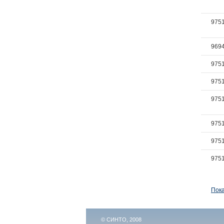
975
969
975
975
975
975
975
975
Пока
© СИНТО, 2008