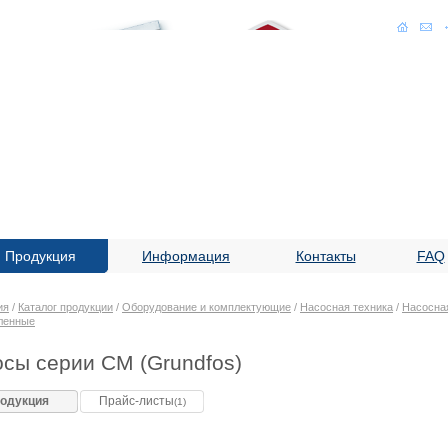
Продукция
Информация
Контакты
FAQ
ия
/
Каталог продукции
/
Оборудование и комплектующие
/
Насосная техника
/
Насосная
ленные
сы серии CM (Grundfos)
одукция
Прайс-листы
(1)