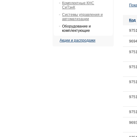
Комплектные КНС
Пока
СиТэнК
Системы управления и
автоматизации
Код
Оборудование и
комплектующие
975
Акции и распродажи
969
975
975
975
975
975
969