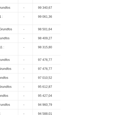
rundfos
-
99 340,67
 :
-
99 061,36
Grundfos
-
98 501,64
rundfos
-
98 409,27
1 :
-
98 315,80
rundfos
-
97 476,77
Grundfos
-
97 476,77
undfos
-
97 010,52
Grundfos
-
95 612,87
undfos
-
95 427,04
rundfos
-
94 960,79
:
-
94 588,01