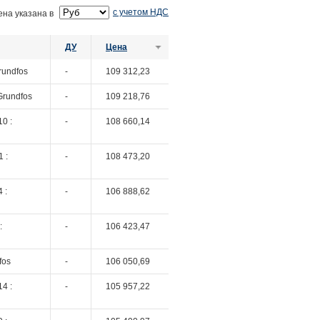
с учетом НДС
ена указана в
ДУ
Цена
rundfos
-
109 312,23
Grundfos
-
109 218,76
0 :
-
108 660,14
 :
-
108 473,20
 :
-
106 888,62
:
-
106 423,47
fos
-
106 050,69
4 :
-
105 957,22