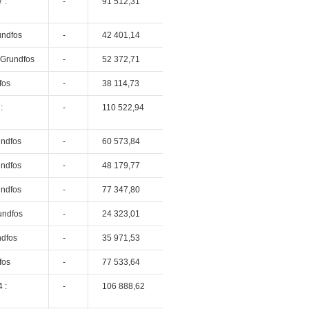
 :
-
91 512,31
undfos
-
42 401,14
 Grundfos
-
52 372,71
fos
-
38 114,73
:
-
110 522,94
undfos
-
60 573,84
undfos
-
48 179,77
undfos
-
77 347,80
undfos
-
24 323,01
ndfos
-
35 971,53
fos
-
77 533,64
 :
-
106 888,62