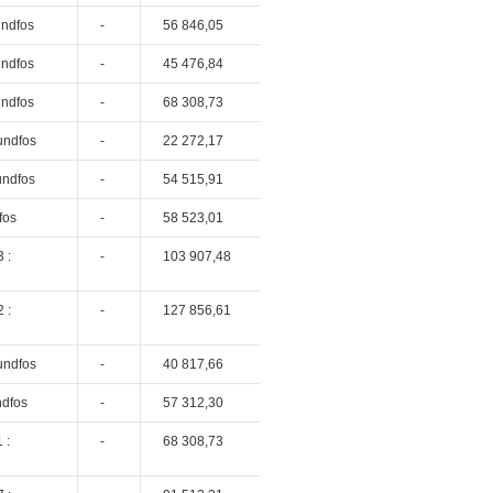
undfos
-
56 846,05
undfos
-
45 476,84
undfos
-
68 308,73
undfos
-
22 272,17
undfos
-
54 515,91
fos
-
58 523,01
 :
-
103 907,48
 :
-
127 856,61
undfos
-
40 817,66
ndfos
-
57 312,30
 :
-
68 308,73