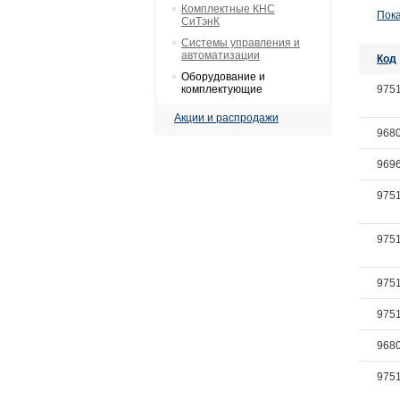
Комплектные КНС
Пока
СиТэнК
Системы управления и
автоматизации
Код
Оборудование и
комплектующие
975
Акции и распродажи
968
969
975
975
975
975
968
975