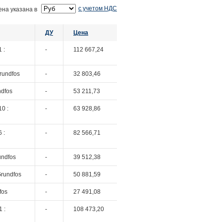
с учетом НДС
ена указана в
ДУ
Цена
 :
-
112 667,24
rundfos
-
32 803,46
ndfos
-
53 211,73
0 :
-
63 928,86
 :
-
82 566,71
undfos
-
39 512,38
Grundfos
-
50 881,59
fos
-
27 491,08
 :
-
108 473,20