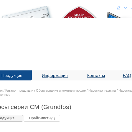
Продукция
Информация
Контакты
FAQ
ия
/
Каталог продукции
/
Оборудование и комплектующие
/
Насосная техника
/
Насосная
ленные
сы серии CM (Grundfos)
одукция
Прайс-листы
(1)