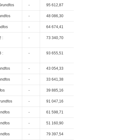
Grundfos
-
95 612,87
undfos
-
48 086,30
ndfos
-
64 674,41
 :
-
73 340,70
 :
-
93 655,51
undfos
-
43 054,33
undfos
-
33 641,38
fos
-
39 885,16
rundfos
-
91 047,16
undfos
-
61 598,71
undfos
-
51 160,90
undfos
-
79 397,54