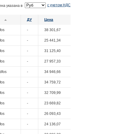
с учетом НДС
ена указана в
ДУ
Цена
fos
-
38 301,67
fos
-
25 441,34
fos
-
31 125,40
fos
-
27 957,33
dfos
-
34 946,66
fos
-
34 759,72
fos
-
32 709,99
fos
-
23 669,82
fos
-
26 093,43
fos
-
24 136,07