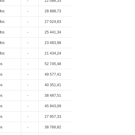
fos
-
22 086,33
fos
-
28 888,73
fos
-
27 024,83
fos
-
25 441,34
fos
-
23 483,98
fos
-
21 434,24
os
-
52 745,48
os
-
49 577,41
os
-
40 351,41
os
-
38 487,51
os
-
45 943,09
os
-
27 957,33
os
-
38 766,82