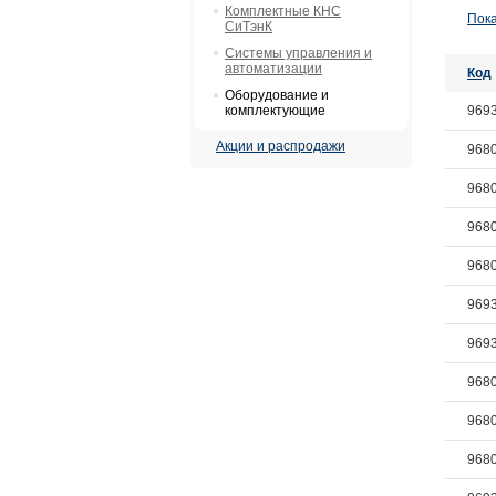
Комплектные КНС
Пока
СиТэнК
Системы управления и
автоматизации
Код
Оборудование и
комплектующие
969
Акции и распродажи
968
968
968
968
969
969
968
968
968