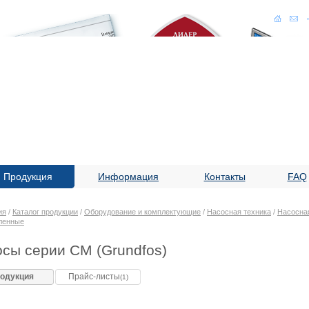
Продукция
Информация
Контакты
FAQ
ия
/
Каталог продукции
/
Оборудование и комплектующие
/
Насосная техника
/
Насосная
ленные
сы серии CM (Grundfos)
одукция
Прайс-листы
(1)