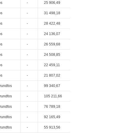
os
-
25 906,49
os
-
31 498,18
os
-
28 422,48
os
-
24 136,07
os
-
26 559,68
os
-
24 508,85
os
-
22 459,11
os
-
21 807,02
rundfos
-
99 340,67
rundfos
-
105 211,66
rundfos
-
76 789,18
rundfos
-
92 165,49
rundfos
-
55 913,56