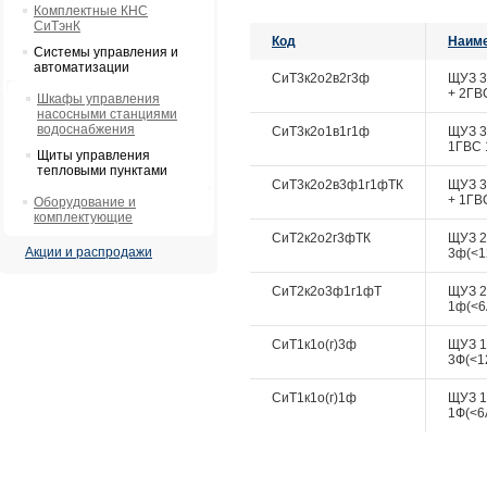
Комплектные КНС
СиТэнК
Код
Наим
Системы управления и
автоматизации
СиТ3к2о2в2г3ф
ЩУЗ 3 
+ 2ГВ
Шкафы управления
насосными станциями
водоснабжения
СиТ3к2о1в1г1ф
ЩУЗ 3 
1ГВС 
Щиты управления
тепловыми пунктами
СиТ3к2о2в3ф1г1фТК
ЩУЗ 3 
+ 1ГВ
Оборудование и
комплектующие
СиТ2к2о2г3фТК
ЩУЗ 2
Акции и распродажи
3ф(<1
СиТ2к2о3ф1г1фТ
ЩУЗ 2
1ф(<6
СиТ1к1о(г)3ф
ЩУЗ 1 
3Ф(<1
СиТ1к1о(г)1ф
ЩУЗ 1 
1Ф(<6