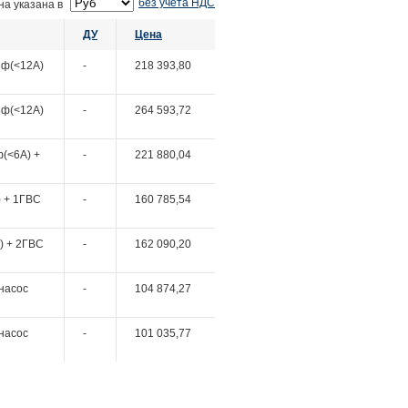
без учета НДС
на указана в
ДУ
Цена
3ф(<12А)
-
218 393,80
3ф(<12А)
-
264 593,72
ф(<6А) +
-
221 880,04
) + 1ГВС
-
160 785,54
) + 2ГВС
-
162 090,20
1насос
-
104 874,27
1насос
-
101 035,77