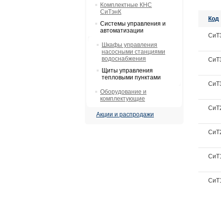
Комплектные КНС
СиТэнК
Код
Системы управления и
автоматизации
СиТ
Шкафы управления
насосными станциями
водоснабжения
СиТ
Щиты управления
тепловыми пунктами
СиТ
Оборудование и
комплектующие
СиТ
Акции и распродажи
СиТ
СиТ1
СиТ1