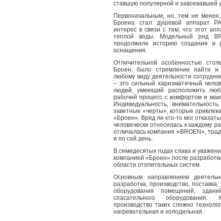
ставшую популярной и завоевавшей у
Первоначальным, но, тем не менее
Броена стал душевой аппарат
P
интерес в связи с тем, что этот а
теплой воды. Модельный ряд 
продолжили историю создания и р
оснащения.
Отличительной особенностью стол
Броен, было стремление найти и 
любому виду деятельности сотрудни
– это сильный харизматичный челов
людей, умеющий расположить любо
рабочий процесс с комфортом и мак
Индивидуальность, внимательность
заветные «черты», которые привлек
«Броен». Вряд ли кто-то мог отказать
человечески относилась к каждому р
отличалась компания «BROEN»
, тра
и по сей день.
В семидесятых годах слава и уважени
компанией «Броен» после разработк
области отопительных систем.
Основным направлением деятельн
разработка, производство, поставка,
оборудования помещений, здани
спасательного оборудования.
производство таких сложно технолог
нагревательная и холодильная.